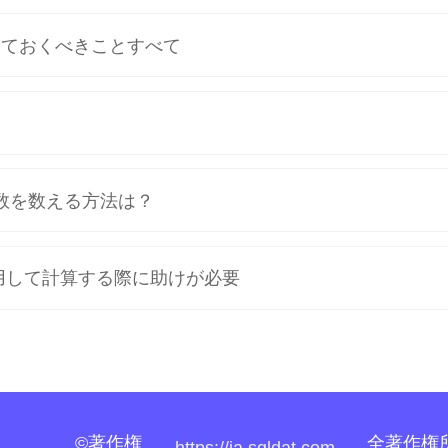
っておくべきことすべて
日数を数える方法は？
使用して計算する際に助けが必要
©著作権
全著作権
https://ja.sqldat.com