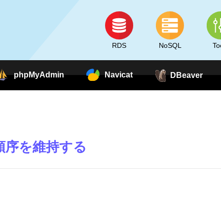
RDS
NoSQL
To
phpMyAdmin
Navicat
DBeaver
ら順序を維持する