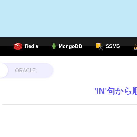
Redis
MongoDB
SSMS
ORACLE
'IN'句か