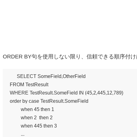
ORDER BY句を使用しない限り、信頼できる順序付け
SELECT SomeField,OtherField

FROM TestResult 

WHERE TestResult.SomeField IN (45,2,445,12,789)

order by case TestResult.SomeField

         when 45 then 1

         when 2  then 2

         when 445 then 3

         ...
