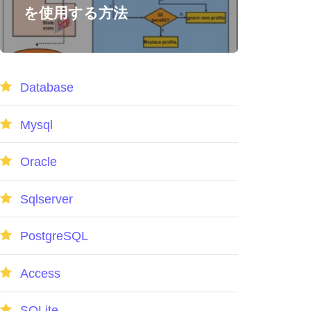
を使用する方法
Database
Mysql
Oracle
Sqlserver
PostgreSQL
Access
SQLite