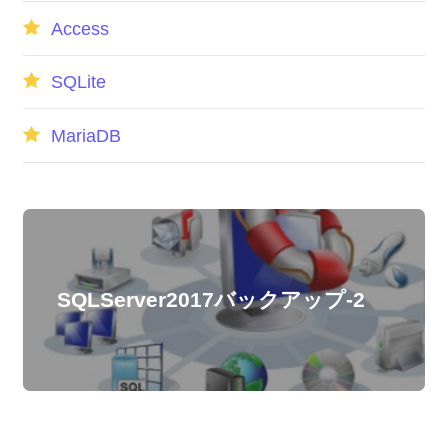
Access
SQLite
MariaDB
SQLServer2017バックアップ-2